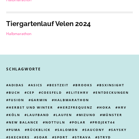
Tiergartenlauf Velen 2024
Halbmarathon
SCHLAGWORTE
ADIDAS
ASICS
BESTZEIT
BROOKS
BSXINSIGHT
BUCH
CEP
COESFELD
ELITEHRV
ENTDECKUNGEN
FUSION
GARMIN
HALBMARATHON
HERBST UND WINTER
HERZFREQUENZ
HOKA
HRV
KÖLN
LAUFBAND
LAUFEN
MIZUNO
MÜNSTER
NEW BALANCE
NOTTULN
POLAR
PROJEKT44
PUMA
RÜCKBLICK
SALOMON
SAUCONY
SAYSKY
SKECHERS
SOAR
SPORT
STRAVA
STRYD