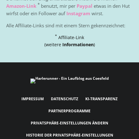
*
Amazon-Link
benutzt, mir per
Paypal
etwas in den Hut
wirfst oder ein Follower auf
Instagram
wirst.
Alle Affiliate-Links sind mit einem Stern gekennzeichnet:
*
Affiliate-Link
(weitere
Informationen
)
IMPRESSUM
DATENSCHUTZ
KI-TRANSPARENZ
PARTNERPROGRAMME
PRIVATSPHÄRE-EINSTELLUNGEN ÄNDERN
HISTORIE DER PRIVATSPHÄRE-EINSTELLUNGEN