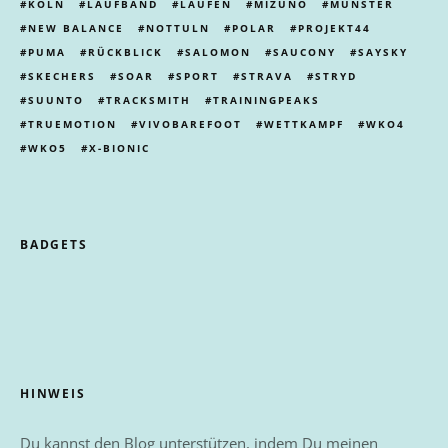
KÖLN
LAUFBAND
LAUFEN
MIZUNO
MÜNSTER
NEW BALANCE
NOTTULN
POLAR
PROJEKT44
PUMA
RÜCKBLICK
SALOMON
SAUCONY
SAYSKY
SKECHERS
SOAR
SPORT
STRAVA
STRYD
SUUNTO
TRACKSMITH
TRAININGPEAKS
TRUEMOTION
VIVOBAREFOOT
WETTKAMPF
WKO4
WKO5
X-BIONIC
BADGETS
HINWEIS
Du kannst den Blog unterstützen, indem Du meinen