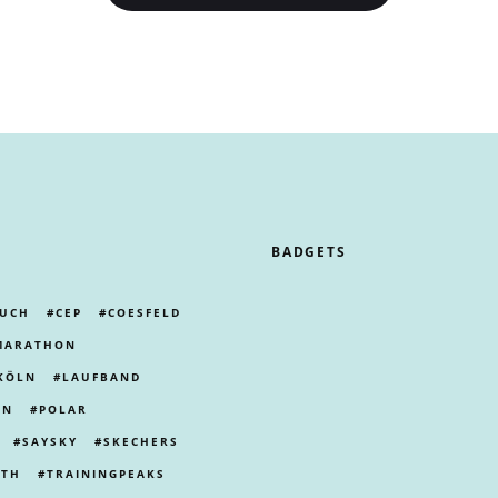
BADGETS
UCH
CEP
COESFELD
MARATHON
KÖLN
LAUFBAND
LN
POLAR
SAYSKY
SKECHERS
ITH
TRAININGPEAKS