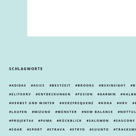
SCHLAGWORTE
ADIDAS
ASICS
BESTZEIT
BROOKS
BSXINSIGHT
B
ELITEHRV
ENTDECKUNGEN
FUSION
GARMIN
HALB
HERBST UND WINTER
HERZFREQUENZ
HOKA
HRV
LAUFEN
MIZUNO
MÜNSTER
NEW BALANCE
NOTTU
PROJEKT44
PUMA
RÜCKBLICK
SALOMON
SAUCONY
SOAR
SPORT
STRAVA
STRYD
SUUNTO
TRACKSM