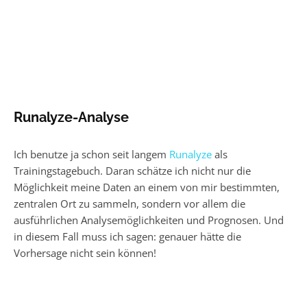
gelaufen. 😁 #saucony #findyourstrong #running #instarun
#runchat #time2run #seenonmyrun #laufen #joggen #fit
#training #endurance
28. Mai 2016 um 13:08 Uhr
Runalyze-Analyse
Ich benutze ja schon seit langem
Runalyze
als
Trainingstagebuch. Daran schätze ich nicht nur die
Möglichkeit meine Daten an einem von mir bestimmten,
zentralen Ort zu sammeln, sondern vor allem die
ausführlichen Analysemöglichkeiten und Prognosen. Und
in diesem Fall muss ich sagen: genauer hätte die
Vorhersage nicht sein können!