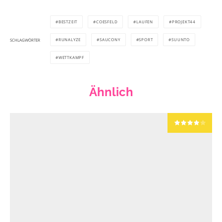
BESTZEIT
COESFELD
LAUFEN
PROJEKT44
RUNALYZE
SAUCONY
SPORT
SUUNTO
SCHLAGWÖRTER
WETTKAMPF
Ähnlich