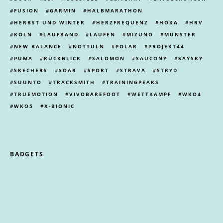
FUSION
GARMIN
HALBMARATHON
HERBST UND WINTER
HERZFREQUENZ
HOKA
HRV
KÖLN
LAUFBAND
LAUFEN
MIZUNO
MÜNSTER
NEW BALANCE
NOTTULN
POLAR
PROJEKT44
PUMA
RÜCKBLICK
SALOMON
SAUCONY
SAYSKY
SKECHERS
SOAR
SPORT
STRAVA
STRYD
SUUNTO
TRACKSMITH
TRAININGPEAKS
TRUEMOTION
VIVOBAREFOOT
WETTKAMPF
WKO4
WKO5
X-BIONIC
BADGETS