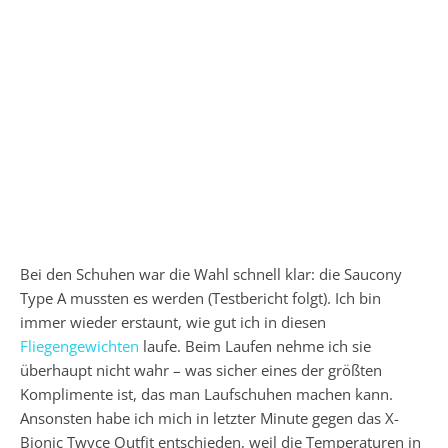
Tempolauf: 4×1000 m. Endlich mal wieder in kurz/kurz
unterwegs. Trotz 20er gestern keine schweren Beine.
#running #instarun #runchat #time2run #seenonmyrun
#laufen #joggen #saucony #findyourstrong #saysky #fit
#training #endurance
2. Mai 2016 um 11:27 Uhr
Bei den Schuhen war die Wahl schnell klar: die Saucony
Type A mussten es werden (Testbericht folgt). Ich bin
immer wieder erstaunt, wie gut ich in diesen
Fliegengewichten
laufe. Beim Laufen nehme ich sie
überhaupt nicht wahr – was sicher eines der größten
Komplimente ist, das man Laufschuhen machen kann.
Ansonsten habe ich mich in letzter Minute gegen das X-
Bionic Twyce Outfit entschieden, weil die Temperaturen in