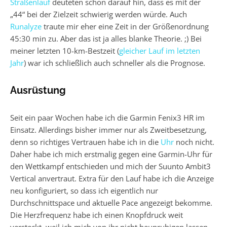
Straßenlauf
deuteten schon darauf hin, dass es mit der
„44“ bei der Zielzeit schwierig werden würde. Auch
Runalyze
traute mir eher eine Zeit in der Größenordnung
45:30 min zu. Aber das ist ja alles blanke Theorie. ;) Bei
meiner letzten 10-km-Bestzeit (
gleicher Lauf im letzten
Jahr
) war ich schließlich auch schneller als die Prognose.
Ausrüstung
Seit ein paar Wochen habe ich die Garmin Fenix3 HR im
Einsatz. Allerdings bisher immer nur als Zweitbesetzung,
denn so richtiges Vertrauen habe ich in die
Uhr
noch nicht.
Daher habe ich mich erstmalig gegen eine Garmin-Uhr für
den Wettkampf entschieden und mich der Suunto Ambit3
Vertical anvertraut. Extra für den Lauf habe ich die Anzeige
neu konfiguriert, so dass ich eigentlich nur
Durchschnittspace und aktuelle Pace angezeigt bekomme.
Die Herzfrequenz habe ich einen Knopfdruck weit
versteckt, weil ich mich von ihr nicht beunruhigen lassen