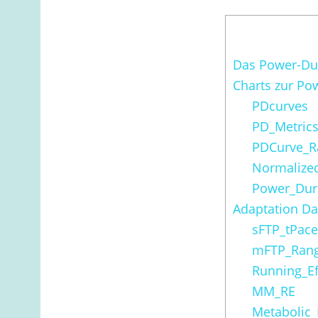
Das Power-Du
Charts zur Po
PDcurves
PD_Metric
PDCurve_R
Normalize
Power_Dur
Adaptation D
sFTP_tPac
mFTP_Ran
Running_Ef
MM_RE
Metabolic_