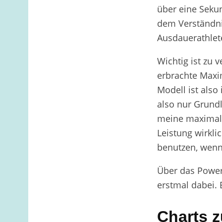
über eine Seku
dem Verständni
Ausdauerathlet
Wichtig ist zu 
erbrachte Maxim
Modell ist also
also nur Grund
meine maximale
Leistung wirklic
benutzen, wen
Über das Power
erstmal dabei. E
Charts 