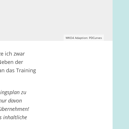
WKO4 Adaption: PDCurves
ze ich zwar
 Neben der
an das Training
ningsplan zu
 nur davon
u übernehmen!
 inhaltliche