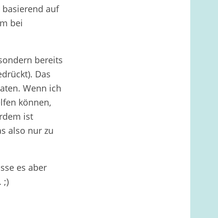
 basierend auf
em bei
sondern bereits
edrückt). Das
Daten. Wenn ich
lfen können,
rdem ist
as also nur zu
sse es aber
 ;)