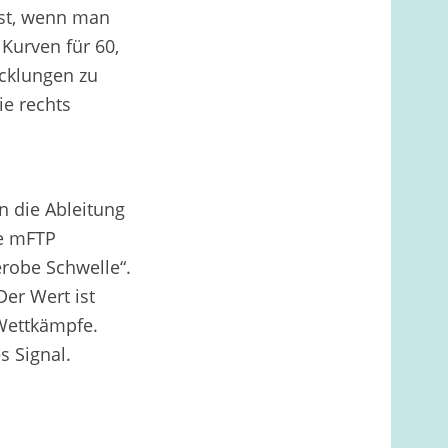
ist, wenn man
 Kurven für 60,
icklungen zu
ie rechts
rn die Ableitung
ie mFTP
robe Schwelle“.
Der Wert ist
 Wettkämpfe.
 Signal.