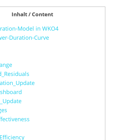
Inhalt / Content
ration-Model in WKO4
wer-Duration-Curve
s
ange
d_Residuals
ation_Update
ashboard
e_Update
ges
fectiveness
Efficiency