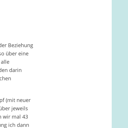
der Beziehung
so über eine
alle
den darin
ichen
pf (mit neuer
über jeweils
n wir mal 43
ung ich dann