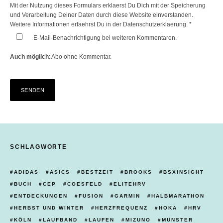
Mit der Nutzung dieses Formulars erklaerst Du Dich mit der Speicherung
und Verarbeitung Deiner Daten durch diese Website einverstanden.
Weitere Informationen erfaehrst Du in der
Datenschutzerklaerung.
*
E-Mail-Benachrichtigung bei weiteren Kommentaren.
Auch möglich
:
Abo ohne Kommentar
.
SCHLAGWORTE
ADIDAS
ASICS
BESTZEIT
BROOKS
BSXINSIGHT
BUCH
CEP
COESFELD
ELITEHRV
ENTDECKUNGEN
FUSION
GARMIN
HALBMARATHON
HERBST UND WINTER
HERZFREQUENZ
HOKA
HRV
KÖLN
LAUFBAND
LAUFEN
MIZUNO
MÜNSTER