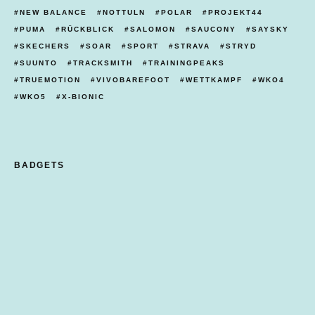
NEW BALANCE
NOTTULN
POLAR
PROJEKT44
PUMA
RÜCKBLICK
SALOMON
SAUCONY
SAYSKY
SKECHERS
SOAR
SPORT
STRAVA
STRYD
SUUNTO
TRACKSMITH
TRAININGPEAKS
TRUEMOTION
VIVOBAREFOOT
WETTKAMPF
WKO4
WKO5
X-BIONIC
BADGETS