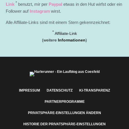
*
Link
benutzt, mir per
Paypal
etwas in den Hut wirfst oder ein
Follower auf
Instagram
wirst.
Alle Affiliate-Links sind mit einem Stern gekennzeichnet:
*
Affiliate-Link
(weitere
Informationen
)
IMPRESSUM
DATENSCHUTZ
KI-TRANSPARENZ
PARTNERPROGRAMME
PRIVATSPHÄRE-EINSTELLUNGEN ÄNDERN
HISTORIE DER PRIVATSPHÄRE-EINSTELLUNGEN