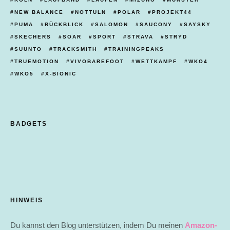
NEW BALANCE
NOTTULN
POLAR
PROJEKT44
PUMA
RÜCKBLICK
SALOMON
SAUCONY
SAYSKY
SKECHERS
SOAR
SPORT
STRAVA
STRYD
SUUNTO
TRACKSMITH
TRAININGPEAKS
TRUEMOTION
VIVOBAREFOOT
WETTKAMPF
WKO4
WKO5
X-BIONIC
BADGETS
HINWEIS
Du kannst den Blog unterstützen, indem Du meinen
Amazon-