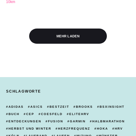
10km
MEHR LADEN
SCHLAGWORTE
ADIDAS
ASICS
BESTZEIT
BROOKS
BSXINSIGHT
BUCH
CEP
COESFELD
ELITEHRV
ENTDECKUNGEN
FUSION
GARMIN
HALBMARATHON
HERBST UND WINTER
HERZFREQUENZ
HOKA
HRV
KÖLN
LAUFBAND
LAUFEN
MIZUNO
MÜNSTER