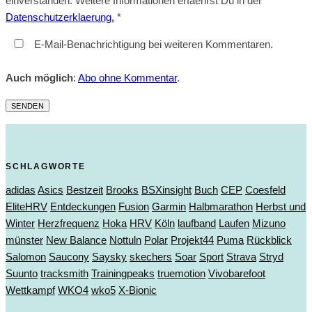
einverstanden. Weitere Informationen erfaehrst Du in der
Datenschutzerklaerung.
*
E-Mail-Benachrichtigung bei weiteren Kommentaren.
Auch möglich
:
Abo ohne Kommentar
.
SCHLAGWORTE
adidas
Asics
Bestzeit
Brooks
BSXinsight
Buch
CEP
Coesfeld
EliteHRV
Entdeckungen
Fusion
Garmin
Halbmarathon
Herbst und
Winter
Herzfrequenz
Hoka
HRV
Köln
laufband
Laufen
Mizuno
münster
New Balance
Nottuln
Polar
Projekt44
Puma
Rückblick
Salomon
Saucony
Saysky
skechers
Soar
Sport
Strava
Stryd
Suunto
tracksmith
Trainingpeaks
truemotion
Vivobarefoot
Wettkampf
WKO4
wko5
X-Bionic