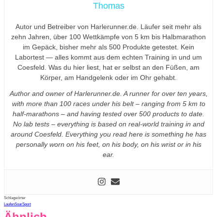
Thomas
Autor und Betreiber von Harlerunner.de. Läufer seit mehr als
zehn Jahren, über 100 Wettkämpfe von 5 km bis Halbmarathon
im Gepäck, bisher mehr als 500 Produkte getestet. Kein
Labortest — alles kommt aus dem echten Training in und um
Coesfeld. Was du hier liest, hat er selbst an den Füßen, am
Körper, am Handgelenk oder im Ohr gehabt.
Author and owner of Harlerunner.de. A runner for over ten years,
with more than 100 races under his belt – ranging from 5 km to
half-marathons – and having tested over 500 products to date.
No lab tests – everything is based on real-world training in and
around Coesfeld. Everything you read here is something he has
personally worn on his feet, on his body, on his wrist or in his
ear.
Schlagwörter
Laufen
Soar
Sport
Ähnlich