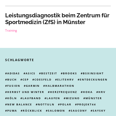
Leistungsdiagnostik beim Zentrum für
Sportmedizin (ZfS) in Münster
Training
SCHLAGWORTE
ADIDAS
ASICS
BESTZEIT
BROOKS
BSXINSIGHT
BUCH
CEP
COESFELD
ELITEHRV
ENTDECKUNGEN
FUSION
GARMIN
HALBMARATHON
HERBST UND WINTER
HERZFREQUENZ
HOKA
HRV
KÖLN
LAUFBAND
LAUFEN
MIZUNO
MÜNSTER
NEW BALANCE
NOTTULN
POLAR
PROJEKT44
PUMA
RÜCKBLICK
SALOMON
SAUCONY
SAYSKY