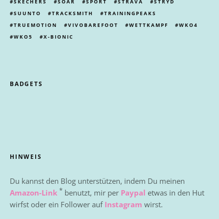
SKECHERS
SOAR
SPORT
STRAVA
STRYD
SUUNTO
TRACKSMITH
TRAININGPEAKS
TRUEMOTION
VIVOBAREFOOT
WETTKAMPF
WKO4
WKO5
X-BIONIC
BADGETS
HINWEIS
Du kannst den Blog unterstützen, indem Du meinen
*
Amazon-Link
benutzt, mir per
Paypal
etwas in den Hut
wirfst oder ein Follower auf
Instagram
wirst.