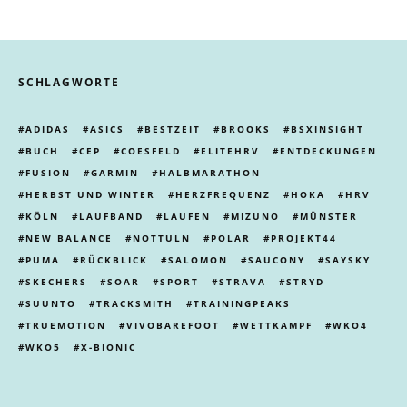
SCHLAGWORTE
ADIDAS
ASICS
BESTZEIT
BROOKS
BSXINSIGHT
BUCH
CEP
COESFELD
ELITEHRV
ENTDECKUNGEN
FUSION
GARMIN
HALBMARATHON
HERBST UND WINTER
HERZFREQUENZ
HOKA
HRV
KÖLN
LAUFBAND
LAUFEN
MIZUNO
MÜNSTER
NEW BALANCE
NOTTULN
POLAR
PROJEKT44
PUMA
RÜCKBLICK
SALOMON
SAUCONY
SAYSKY
SKECHERS
SOAR
SPORT
STRAVA
STRYD
SUUNTO
TRACKSMITH
TRAININGPEAKS
TRUEMOTION
VIVOBAREFOOT
WETTKAMPF
WKO4
WKO5
X-BIONIC